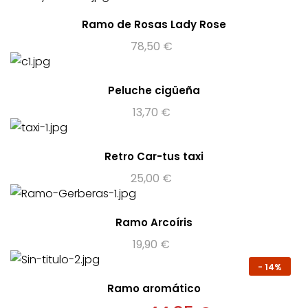
Ramo de Rosas Lady Rose
78,50
€
Peluche cigüeña
13,70
€
Retro Car-tus taxi
25,00
€
Ramo Arcoíris
19,90
€
-
14%
Ramo aromático