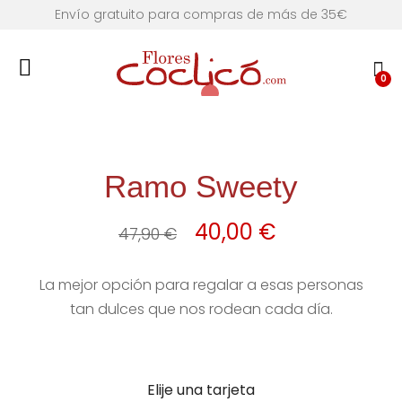
Envío gratuito para compras de más de 35€
0
Ramo Sweety
El
El
40,00
€
47,90
€
precio
precio
La mejor opción para regalar a esas personas
original
actual
tan dulces que nos rodean cada día.
era:
es:
47,90 €.
40,00 €.
Elije una tarjeta