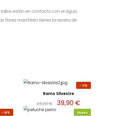
 tallos están en contacto con el agua.
as flores marchiten tienes la receta de
-
11%
Ramo Silvestre
El
39,90
€
El
45,00
€
precio
precio
original
actual
-
16%
Nuevo
era:
es: