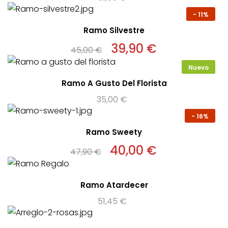
-
11%
Ramo Silvestre
El
39,90
€
El
45,00
€
precio
precio
original
actual
Nuevo
era:
es:
45,00 €.
39,90 €.
Ramo A Gusto Del Florista
35,00
€
-
16%
Ramo Sweety
El
40,00
€
El
47,90
€
precio
precio
original
actual
era:
es:
47,90 €.
40,00 €.
Ramo Atardecer
51,45
€