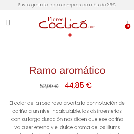
Envío gratuito para compras de más de 35€
0
Ramo aromático
El
El
44,85
€
52,00
€
precio
precio
El color de la rosa rosa aporta la connotación de
original
actual
cariño a un nivel incalculable, las alstroemerias
con su larga duración nos dicen que ese cariño
era:
es:
va a ser eterno y el dulce aroma de los liliums
52,00 €.
44,85 €.