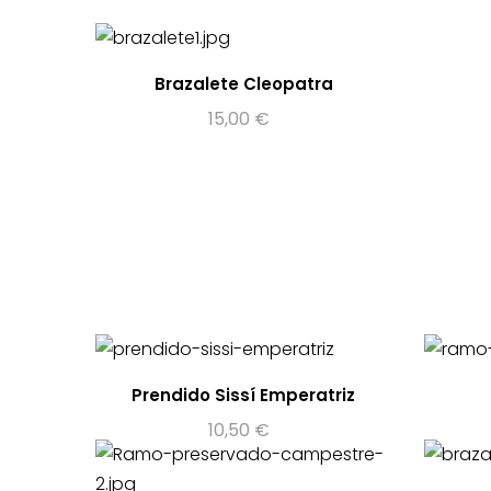
Brazalete Cleopatra
15,00
€
Prendido Sissí Emperatriz
10,50
€