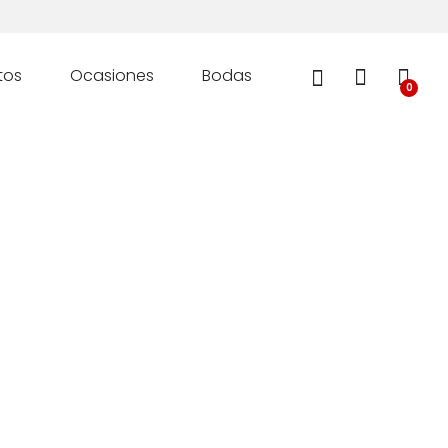
tos
Ocasiones
Bodas
0