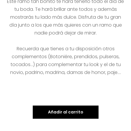
Este ramo tan bonito te hará tenerlo todo el día de
tu boda. Te hará brillar ante todos y además
mostrarás tu lado más dulce. Disfruta de tu gran
día junto a los que más quieres con un ramo que
nadie podrá dejar de mirar.
Recuerda que tienes a tu disposición otros
complementos (Botoniére, prendidos, pulseras,
tocados…) para complementar tu look y el de tu
novio, padrino, madrina, damas de honor, paje….
Añadir al carrito