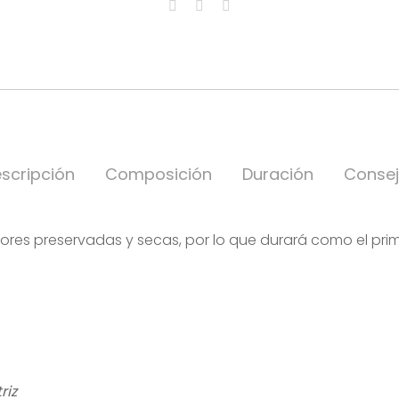
scripción
Composición
Duración
Conse
 flores preservadas y secas, por lo que durará como el p
riz