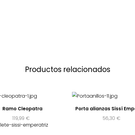
Productos relacionados
Ramo Cleopatra
Porta alianzas Sissí Emp
119,99
€
56,30
€