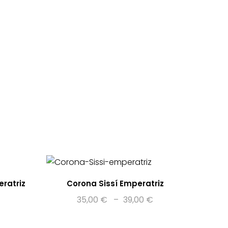
eratriz
Corona Sissí Emperatriz
35,00
€
–
39,00
€