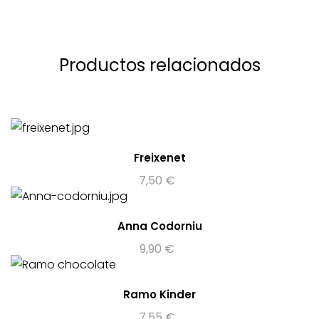
Productos relacionados
Freixenet
7,50
€
Anna Codorniu
9,90
€
Ramo Kinder
7,55
€