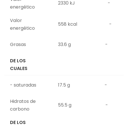
2330 kJ
-
energético
Valor
558 kcal
-
energético
Grasas
33.6 g
-
DE LOS
CUALES
- saturadas
17.5 g
-
Hidratos de
55.5 g
-
carbono
DE LOS