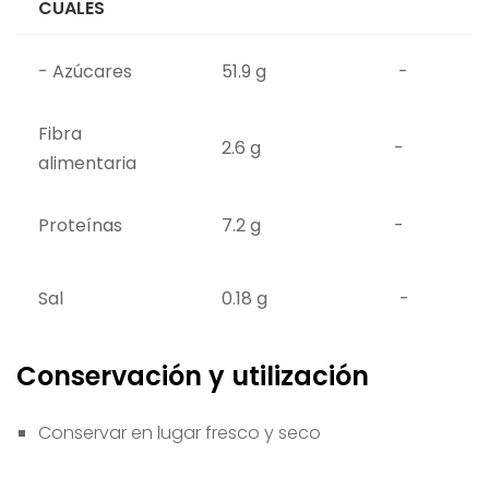
CUALES
- Azúcares
51.9 g
-
Fibra
2.6 g
-
alimentaria
Proteínas
7.2 g
-
Sal
0.18 g
-
Conservación y utilización
Conservar en lugar fresco y seco